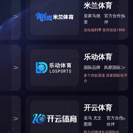
钢片;
最大高度250mm；
、激光焊接、出料工序，可根据需求增减功能；
率；
需要提供代加工打样服务
需要提供技术方案支持
|
导航链接入口
产品中心
服务范围