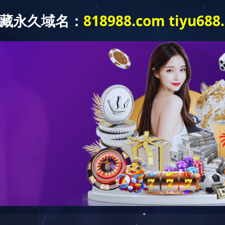
案例展示
服务支持
关于创恒
新闻中心
新利·体育
站-登录入口双头双工位铁芯激光焊接机