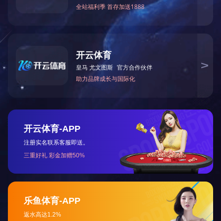
|
关于我们
专注于为各行各业提供全系统激光加工设备及自动化产线的解决方案，拥
有超15000+㎡大型现代化的生产基地
苏州工厂：苏州市高新区通安镇华金路292号1幢1层
无锡工厂：无锡市江阴市港城大道988号临港科创园23-1
武汉工厂：武汉市东湖高新技术开发区光谷三路777号综合保税区一
号标准厂房1层
友情链接
：
Em-Smart官网
|
新利·体育(中国)官方网站-登录入口
销售热线：19945005587（微信同号）
售后热线：
400-027-8558
官方邮箱：brand@ch027.com
|
关注我们