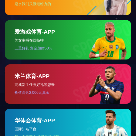
客服微信
微信公众号
|
导航链接入口
产品中心
服务范围
新闻中心
案例展示
新利·体育(中国)官
关于我们
方网站-登录入口
?2026 武汉创恒世纪激光科技有限公司 版权所有
鄂公网安备42018502007872号
鄂ICP备2022002743号-1