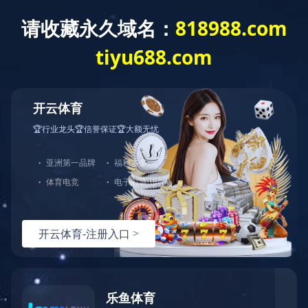
取消
首页
分享到
产品中心
新浪微博
微信
案例展示
激光打标系列
百度贴吧
服务支持
激光切割系列
行业解决方案
光纤激光打标机
豆瓣
案例展示
QQ好友
Products center
关于创恒
激光焊接系列
客户案例
紫外线激光打标机
精密激光切割机
汽车行业激光智能解决方案
行业解决方案
客户案例
新闻中心
激光智能生产线
创客说
走进创恒
CO2激光打标机
大幅激光切割机
新利·体育(中国)官方网站-登录入口CX-CE-1500手持
轨道交通行业激光智能加工解决方案
创客说
新利·体育(中国)官方网站-登录入口
激光清洗系列
科技创恒
公司新闻
在线飞行激光打标机
管材激光切割机
新利·体育(中国)官方网站-登录入口机械手臂激光焊接机
新能源电机定子铁芯激光焊接产线
水泵风机行业
底部导航
激光加工服务
加入创恒
展会活动
CX-3D系列激光打标机
电机定转子铁芯单工位激光焊接机
新能源电机转子铁芯自动检测压铆产线
新利·体育(中国)官方网站-登录入口清洗机
眼镜行业