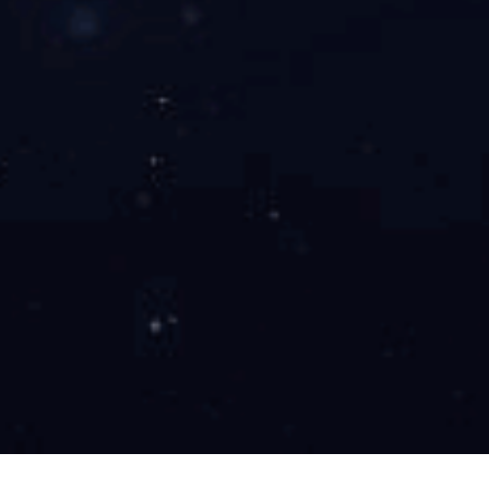
|
新利·体育(中国)官方网站-登录入口
销售热线：19945005587（微信同号）
售后热线：
400-027-8558
官方邮箱：brand@ch027.com
|
关注我们
客服微信
微信公众号