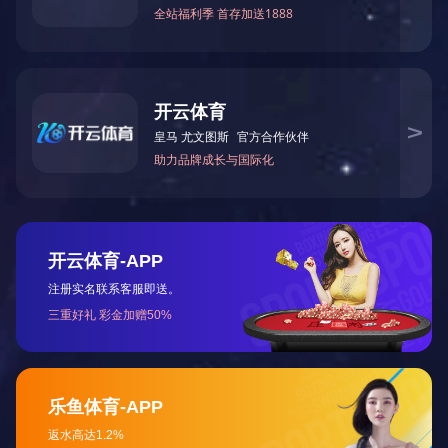
激光打标机在食品包装上的优势?
01、防伪性好
激光标记为性标记，不易涂改，字体采用连续线条，线条清
晰，其字体可根据要求设计不易模仿的专有字体，如激光标记系统
(标记防伪码)和电话语音查询相结合，其防伪性就更高了。
02、性标识可追溯性强
传统标记容易擦掉，随着食品包装行业可追溯性要求的提高，
就需要实现性标记。
03、环境污染少
印码喷码方式采用的油墨对人体来说并非完全无毒无害。墨水