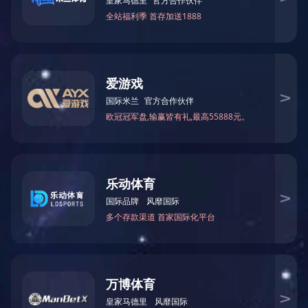
生产批号、监管码等信息作为包装的重要组成部分，其标记方式也
越来越被重视。传统采用油墨的印码和喷码两种标记技术由于其无
法保证标记信息的防伪性，很容易造成标记信息被篡改已无法满足
现在的需求，因此，新技术激光打标在覆盖了喷墨机的全部应用范
围上更由于它的性，不可修改性，性等特点在食品工业中的广泛应
用已成必然。