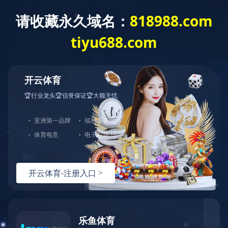
取消
首页
分享到
产品中心
新浪微博
微信
案例展示
激光打标系列
百度贴吧
服务支持
激光切割系列
行业解决方案
光纤激光打标机
豆瓣
QQ好友
关于创恒
激光焊接系列
客户案例
紫外线激光打标机
精密激光切割机
汽车行业激光智能解决方案
新闻中心
激光智能生产线
创客说
走进创恒
CO2激光打标机
大幅激光切割机
新利·体育(中国)官方网站-登录入口CX-CE-1500手持
轨道交通行业激光智能加工解决方案
新利·体育(中国)官方网站-登录入口
激光清洗系列
科技创恒
公司新闻
在线飞行激光打标机
管材激光切割机
新利·体育(中国)官方网站-登录入口机械手臂激光焊接机
新能源电机定子铁芯激光焊接产线
水泵风机行业
底部导航
激光加工服务
加入创恒
展会活动
CX-3D系列激光打标机
电机定转子铁芯单工位激光焊接机
新能源电机转子铁芯自动检测压铆产线
新利·体育(中国)官方网站-登录入口清洗机
眼镜行业