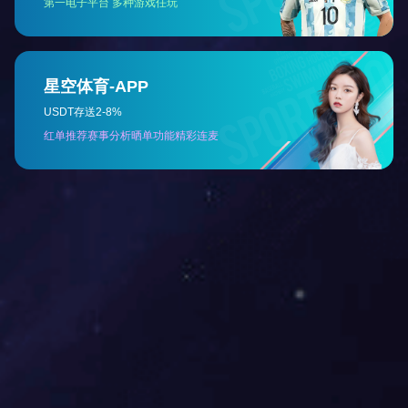
率激光器，功率在500瓦以上。一般来说，这种激光应该用于1毫
米以上的板材。还有一些功率从几十瓦到几百瓦的低功率连续激光
器，广泛应用于塑料焊接和激光钎焊行业。
上一篇:
眼镜行业一站式激光加工解决方案
下一篇:
新利·体育(中国)官方网站-登录入口眼镜行业切一站式
切割解决方案
相关推荐