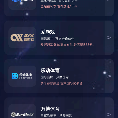
激光焊接方面，可以一次性完全焊接几毫米厚的钢板，并且在焊接
过程中表现出类似于电子束焊接的巨大潜力。
激光焊接技术具有焊接速度快、焊接精度高、焊缝美观等优
点，因此，焊接技术以其明显的优势占据了工业领域的重要地位。
然而，市场上的金属激光焊接机数不胜数，可作为使用者更关心的